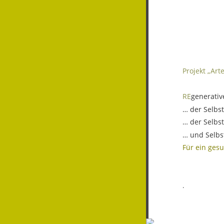
Projekt „Ar
RE
generativ
… der Selbs
… der Selbs
… und Selbs
Für ein ges
.