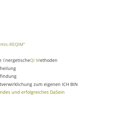
temis-REQIM“
e 
E
nergetische
QI
M
ethoden
theilung
tfindung
tverwirklichung zum eigenen ICH BIN
undes und erfolgreiches DaSein